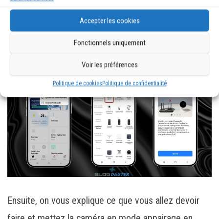
puis sur Ajouter un nouvel appareil. Cliquez sur
Accepter les cookies
caméra de sécurité (WiFi).
Fonctionnels uniquement
Voir les préférences
Politique de cookies
Politique de confidentialité
Ensuite, on vous explique ce que vous allez devoir
faire et mettez la caméra en mode appairage en