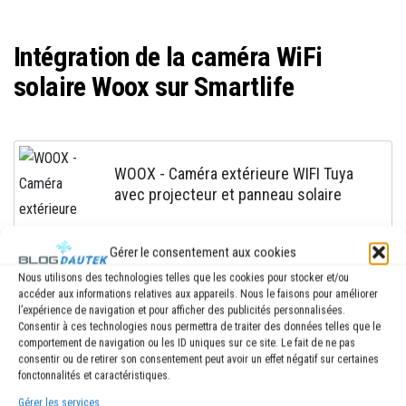
Intégration de la caméra WiFi
solaire Woox sur Smartlife
WOOX - Caméra extérieure WIFI Tuya
avec projecteur et panneau solaire
84,99€
Gérer le consentement aux cookies
Acheter sur Domadoo.fr
Nous utilisons des technologies telles que les cookies pour stocker et/ou
accéder aux informations relatives aux appareils. Nous le faisons pour améliorer
Domadoo.fr
l’expérience de navigation et pour afficher des publicités personnalisées.
Consentir à ces technologies nous permettra de traiter des données telles que le
comportement de navigation ou les ID uniques sur ce site. Le fait de ne pas
consentir ou de retirer son consentement peut avoir un effet négatif sur certaines
fonctonnalités et caractéristiques.
Ouvrez l’application Smartlife ou Tuya et cliquez sur +
Gérer les services