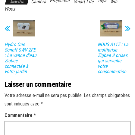
Projecteur
Tuya
Caméra
Smart Life
Wifi
Mots-clés
Woox
Hydro One
NOUS A11Z : La
Sonoff SWV-ZFE
multiprise
: La vanne d’eau
Zigbee 3 prises
Zigbee
qui surveille
connectée à
votre
votre jardin
consommation
Laisser un commentaire
Votre adresse e-mail ne sera pas publiée.
Les champs obligatoires
sont indiqués avec
*
Commentaire
*