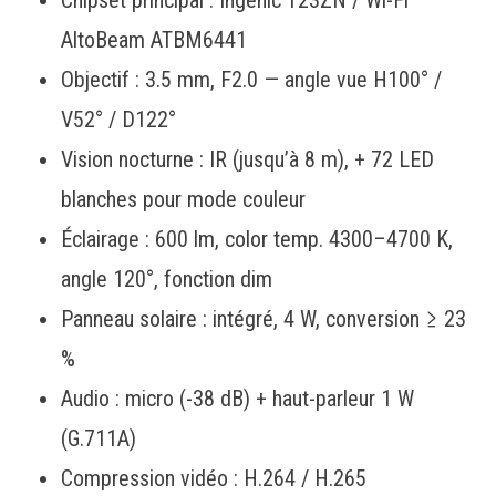
Chipset principal : Ingenic T23ZN / Wi-Fi
AltoBeam ATBM6441
Objectif : 3.5 mm, F2.0 — angle vue H100° /
V52° / D122°
Vision nocturne : IR (jusqu’à 8 m), + 72 LED
blanches pour mode couleur
Éclairage : 600 lm, color temp. 4300–4700 K,
angle 120°, fonction dim
Panneau solaire : intégré, 4 W, conversion ≥ 23
%
Audio : micro (-38 dB) + haut-parleur 1 W
(G.711A)
Compression vidéo : H.264 / H.265