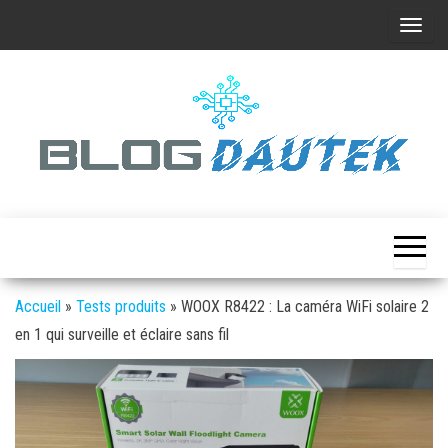
Skip
A
to
f
the
f
content
i
c
h
e
Tuto
Blog
et
r
Dautek
aide
/
pas
à
m
pas
Accueil
»
Tests produits
»
WOOX R8422 : La caméra WiFi solaire 2
a
en 1 qui surveille et éclaire sans fil
s
q
u
e