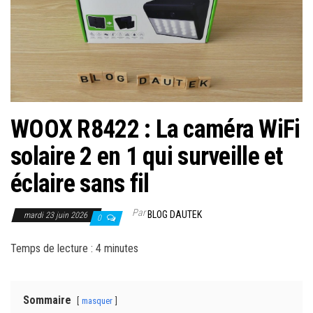
r
l
a
n
a
v
i
WOOX R8422 : La caméra WiFi
g
solaire 2 en 1 qui surveille et
a
éclaire sans fil
t
i
Par
BLOG DAUTEK
o
mardi 23 juin 2026
0
n
Temps de lecture :
4
minutes
Sommaire
masquer