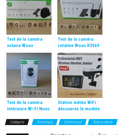
Test de la caméra
Test de la caméra
solaire Woox
rotative Woox R3569
Test de la caméra
Station météo WiFi :
intérieure Wi-Fi Nous
découvrez le modèle
5107WIFI de King
Height Electronic
Catégorie
Domotique
Électronique
Tests produits