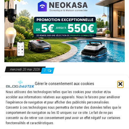
mercredi 20 mai 2026
0
Neokasa casse les prix : jusqu’à 550€ de
Gérer le consentement aux cookies
remise sur les produits connectés
Nous utilisons des technologies telles que les cookies pour stocker et/ou
accéder aux informations relatives aux appareils. Nous le faisons pour améliorer
Par
BLOG DAUTEK
l’expérience de navigation et pour afficher des publicités personnalisées.
Consentir à ces technologies nous permettra de traiter des données telles que le
comportement de navigation ou les ID uniques sur ce site. Le fait de ne pas
consentir ou de retirer son consentement peut avoir un effet négatif sur certaines
fonctonnalités et caractéristiques.