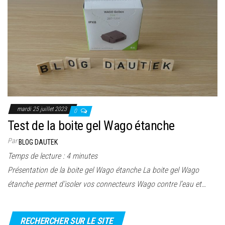
r
l
a
n
a
v
i
g
mardi 25 juillet 2023
0
a
Test de la boite gel Wago étanche
t
Par
i
BLOG DAUTEK
o
Temps de lecture :
4
minutes
n
Présentation de la boite gel Wago étanche La boite gel Wago
étanche permet d’isoler vos connecteurs Wago contre l’eau et…
RECHERCHER SUR LE SITE