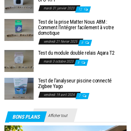
mardi 31 janvier 2023
12
Test de la prise Matter Nous A8M :
Comment l’intégrer facilement à votre
domotique
vendredi 21 février 2025
8
Test du module double relais Aqara T2
mardi 3 octobre 2023
8
Test de l’analyseur piscine connecté
Zigbee Yago
vendredi 19 avril 2024
7
Afficher tout
BONS PLANS