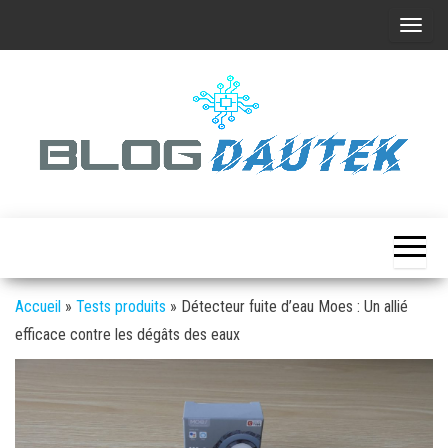
Skip
A
to
f
the
f
content
i
c
h
e
Tuto
Blog
et
r
Dautek
aide
/
pas
à
m
pas
Accueil
»
Tests produits
»
Détecteur fuite d’eau Moes : Un allié
a
efficace contre les dégâts des eaux
s
q
u
e