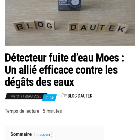
r
l
a
n
a
v
i
Détecteur fuite d’eau Moes :
g
Un allié efficace contre les
a
dégâts des eaux
t
i
Par
BLOG DAUTEK
o
mardi 11 mars 2025
0
n
Temps de lecture :
5
minutes
Sommaire
masquer