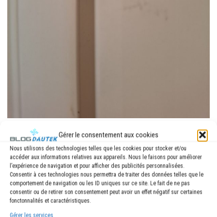
Gérer le consentement aux cookies
Intégration du capteur d’ouverture
Nous utilisons des technologies telles que les cookies pour stocker et/ou
accéder aux informations relatives aux appareils. Nous le faisons pour améliorer
invisible Nodon sur Jeedom
l’expérience de navigation et pour afficher des publicités personnalisées.
Consentir à ces technologies nous permettra de traiter des données telles que le
comportement de navigation ou les ID uniques sur ce site. Le fait de ne pas
consentir ou de retirer son consentement peut avoir un effet négatif sur certaines
fonctonnalités et caractéristiques.
NODON - Capteur d'ouverture invisible
Gérer les services