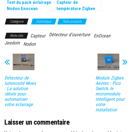
Test du pack éclairage
Capteur de
Nodon Enocean
température Zigbee
NodOn STPH-4-1 :
Une révolution
Catégorie
Domotique
Tests produits
écologique en
domotique
Détecteur d'ouverture
Capteur
EnOcean
Mots-clés
Jeedom
Nodon
Détecteur de
Module Zigbee
luminosité Moes
Aeotec : Pico
: La solution
Switch, le
idéale pour
micromodule
automatiser
intelligent pour
votre éclairage
votre
installation
Laisser un commentaire