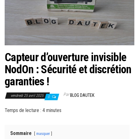
r
l
a
n
a
v
i
Capteur d’ouverture invisible
g
NodOn : Sécurité et discrétion
a
garanties !
t
i
Par
BLOG DAUTEK
o
vendredi 25 avril 2025
0
n
Temps de lecture :
4
minutes
Sommaire
masquer