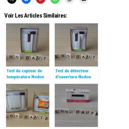
Voir Les Articles Similaires:
Test du capteur de
Test du détecteur
température Nodon
d’ouverture Nodon
Enocean
Enocean