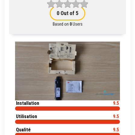
0
Out of 5
Based on
0
Users
Installation
9.5
Utilisation
9.5
Qualité
9.5