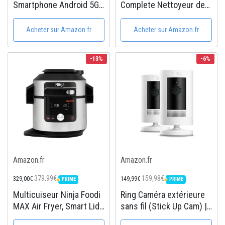
Smartphone Android 5G
Complete Nettoyeur de
avec Galaxy AI, 512 Go,
Sol, Aspirateur Sec
Chargeur secteur rapide
Humide sans Fil,
Acheter sur Amazon.fr
Acheter sur Amazon.fr
25W inclus, Smartphone
Nettoyage en Un Seul
déverrouillé, Bleu Nuit,
Passage des sols durs,
-13%
-6%
Version FR
Nettoyage dans Les
Angles,...
Amazon.fr
Amazon.fr
379,99€
159,98€
329,00€
149,99€
PRIME
PRIME
PRIME
PRIME
Multicuiseur Ninja Foodi
Ring Caméra extérieure
MAX Air Fryer, Smart Lid,
sans fil (Stick Up Cam) |
14 fonctions de cuisson
Caméra de surveillance