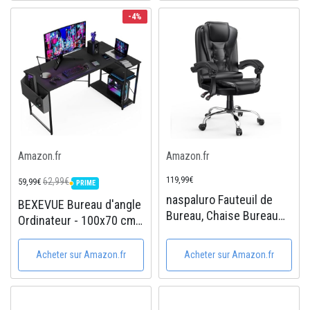
vendue avec disques et
pour NAS RAID,
-4%
triangles de ponçage,
Ouverture facile,
patins...
services...
Amazon.fr
Amazon.fr
119,99€
62,99€
59,99€
PRIME
PRIME
naspaluro Fauteuil de
BEXEVUE Bureau d'angle
Bureau, Chaise Bureau
Ordinateur - 100x70 cm
Ergonomique avec Large
Petit Table Forme L
Assise rembourrée,
Bureau Etagères
Acheter sur Amazon.fr
Acheter sur Amazon.fr
Siège de Bureau
Rangements, Angle
Inclinable Hauteur
Réversible Gaming
Réglable, Roulette
Bureau Informatique