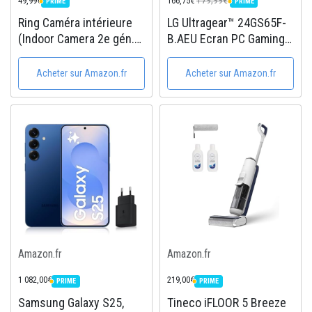
49,99€
166,75€
PRIME
PRIME
PRIME
PRIME
Ring Caméra intérieure
LG Ultragear™ 24GS65F-
(Indoor Camera 2e gén.) |
B.AEU Ecran PC Gaming
Caméra de surveillance
24" - Dalle IPS résolution
wifi sur secteur pour
FHD (1920x1080), 1ms
Acheter sur Amazon.fr
Acheter sur Amazon.fr
animaux, vidéo HD 1080p,
GtG, HDR 10, sRGB99%,
audio bidirectionnel,
AMD FreeSync,
cache de...
Compatible NVIDIA G-
Sync,...
Amazon.fr
Amazon.fr
1 082,00€
219,00€
PRIME
PRIME
PRIME
PRIME
Samsung Galaxy S25,
Tineco iFLOOR 5 Breeze