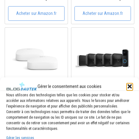
Ethernet 1,0 Gb/s |
Ethernet 10 Gb/s |
Couvre jusqu'à 140 m² |
Couvre jusqu'à 232 m² |
Acheter sur Amazon.fr
Acheter sur Amazon.fr
Possibilité de connecter
Possibilité de connecter
plus de 75 appareils | 1
plus de 200 appareils |
pièce | Modèle 2022
Idéal pour le gaming | 1...
Gérer le consentement aux cookies
Amazon.fr
Amazon.fr
Nous utilisons des technologies telles que les cookies pour stocker et/ou
accéder aux informations relatives aux appareils. Nous le faisons pour améliorer
583,97€
PRIME
l’expérience de navigation et pour afficher des publicités personnalisées.
PRIME
Blink Outdoor, Caméra de
Consentir à ces technologies nous permettra de traiter des données telles que le
Routeur Wi-Fi maillé
surveillance extérieure
comportement de navigation ou les ID uniques sur ce site. Le fait de ne pas
Amazon eero Pro 6E |
HD sans fil, résistante
consentir ou de retirer son consentement peut avoir un effet négatif sur certaines
fonctonnalités et caractéristiques.
Ethernet 2,5 Gb/s |
aux intempéries, Kit 4
Couvre jusqu'à 380 m² |
caméra + Blink Sonnette
Acheter sur Amazon.fr
Acheter sur Amazon.fr
Gérer les services