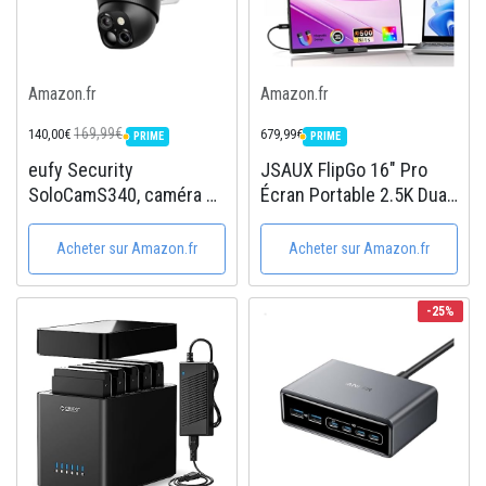
Amazon.fr
Amazon.fr
169,99€
140,00€
679,99€
PRIME
PRIME
PRIME
PRIME
eufy Security
JSAUX FlipGo 16" Pro
SoloCamS340, caméra de
Écran Portable 2.5K Dual
sécurité Solaire, Camera
Screen, Triple Moniteur
Surveillance WiFi
Portable Extensible pour
Acheter sur Amazon.fr
Acheter sur Amazon.fr
exterieure sans Fil,
PC, Un Câble pour Deux
Surveillance 360° 3K,
Écrans IPS, HUB Intégré,
-25%
sans Angle Mort, Wi-FI 2,
Design...
4 GHz,...