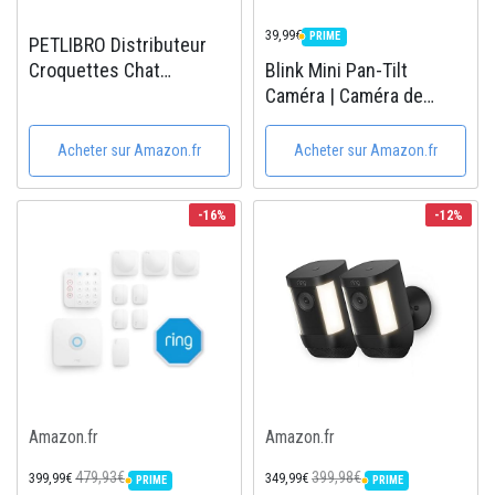
39,99€
PRIME
PETLIBRO Distributeur
PRIME
Blink Mini Pan-Tilt
Croquettes Chat
Caméra | Caméra de
Automatique pour
surveillance connectée
Animaux avec Bols en
d'intérieur rotative sur
Acier Inoxydable,
Acheter sur Amazon.fr
Acheter sur Amazon.fr
secteur | Audio
Gamelles pour Chats ou
bidirectionnel, vidéo HD,
Chiens (3L-Noir)
-16%
-12%
détection de
mouvements,...
Amazon.fr
Amazon.fr
479,93€
399,98€
399,99€
349,99€
PRIME
PRIME
PRIME
PRIME