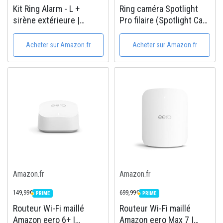
Kit Ring Alarm - L +
Ring caméra Spotlight
sirène extérieure |
Pro filaire (Spotlight Cam
Alarme de maisonsans fil
Pro Wired) | Caméra de
connectée, système de
surveillance d'extérieur
Acheter sur Amazon.fr
Acheter sur Amazon.fr
sécurité avec
Vidéo 2K avec Ring
surveillance assistée en
Vision | Essai gratuit de
option | Sans
Ring Home...
engagement à...
Amazon.fr
Amazon.fr
149,99€
699,99€
PRIME
PRIME
PRIME
PRIME
Routeur Wi-Fi maillé
Routeur Wi-Fi maillé
Amazon eero 6+ |
Amazon eero Max 7 |