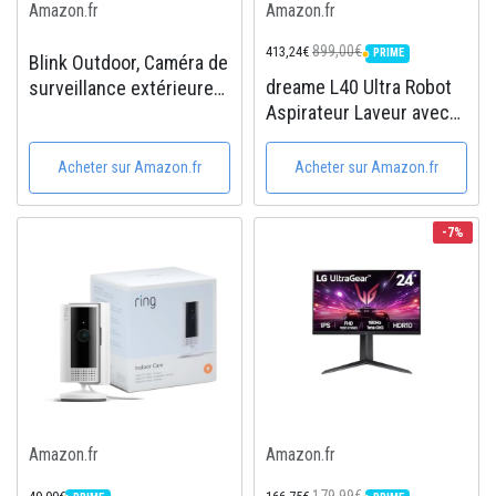
Amazon.fr
Amazon.fr
899,00€
413,24€
PRIME
Blink Outdoor, Caméra de
PRIME
dreame L40 Ultra Robot
surveillance extérieure
Aspirateur Laveur avec
HD sans fil, résistante
Serpillière Amovible et
aux intempéries, avec
relevable, Brosse
deux ans d'autonomie et
Acheter sur Amazon.fr
Acheter sur Amazon.fr
latérale Extensible et
détection des
relevable,11 000 Pa,
mouvements,
-7%
Serpillière et la Plaque...
fonctionne...
Amazon.fr
Amazon.fr
179,99€