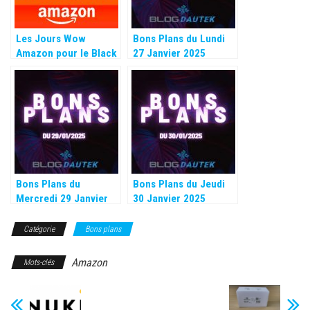
Les Jours Wow
Bons Plans du Lundi
Amazon pour le Black
27 Janvier 2025
Friday 2024
Bons Plans du
Bons Plans du Jeudi
Mercredi 29 Janvier
30 Janvier 2025
2025
Catégorie
Bons plans
Amazon
Mots-clés