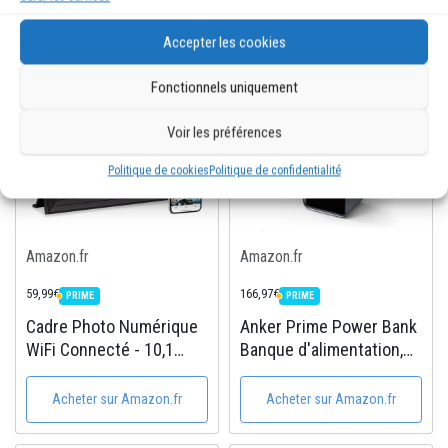
Possibilité de connecter
Vidéo (Video Doorbell),
plus de 100 appareils |
Audio...
Accepter les cookies
Idéal pour streaming,...
Fonctionnels uniquement
Voir les préférences
Politique de cookies
Politique de confidentialité
Amazon.fr
Amazon.fr
59,99€
166,97€
PRIME
PRIME
PRIME
PRIME
Cadre Photo Numérique
Anker Prime Power Bank
WiFi Connecté - 10,1
Banque d'alimentation,
Pouces 32Go Frameo
Chargeur Portable
1280x800 HD Cadres
250W,3 Ports 27,650mAh
Acheter sur Amazon.fr
Acheter sur Amazon.fr
Video Grand Format IPS
(99,54 Wh), MacBook
Écran Tactile Rotation
Pro/Air, iPhone