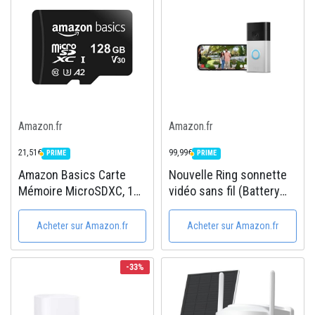
Silencieuse
Gamer pour Etudier...
Amazon.fr
Amazon.fr
21,51€
99,99€
PRIME
PRIME
PRIME
PRIME
Amazon Basics Carte
Nouvelle Ring sonnette
Mémoire MicroSDXC, 128
vidéo sans fil (Battery
GB, avec Adaptateur SD,
Video Doorbell) avec
A2, U3, vitesse de
vidéo HD en plan moyen |
Acheter sur Amazon.fr
Acheter sur Amazon.fr
lecture maximale de 100
Installation facile (5 min)
Mo/s, Noir
par soi-même | avec
-33%
batterie...