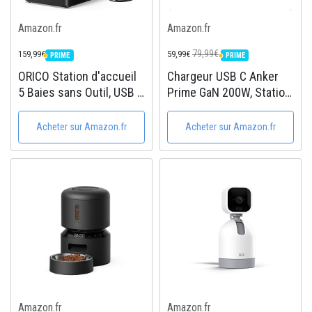
Amazon.fr
Amazon.fr
79,99€
159,99€
59,99€
PRIME
PRIME
PRIME
PRIME
ORICO Station d'accueil
Chargeur USB C Anker
5 Baies sans Outil, USB C
Prime GaN 200W, Station
Boîtier de Disque Dur de
de Recharge 6 Ports GaN
Type magnétique
200 W, Chargeur de
Acheter sur Amazon.fr
Acheter sur Amazon.fr
Support 5 x 18 to
Bureau Rapide USB-C PD,
-12V6.5A Adaptateur,
pour iPhone 16/16
Compatible avec
Plus/16 Pro...
Windows /...
Amazon.fr
Amazon.fr