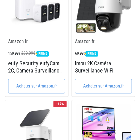
Amazon.fr
Amazon.fr
239,99€
159,99€
69,99€
PRIME
PRIME
PRIME
PRIME
eufy Security eufyCam
Imou 2K Caméra
2C, Camera Surveillance
Surveillance WiFi
WiFi exterieure sans Fil,
Exterieure sans Fil
pour HomeBase 2,
Solaire avec Batterie
Acheter sur Amazon.fr
Acheter sur Amazon.fr
autonomie de 180J,
5000mAh, Camera
Transmission HD avec
Solaire Exterieur 360°
-17%
1080p, sans Frais
PTZ, 2.4GHz,Vision
mensuels,...
Nocturne...