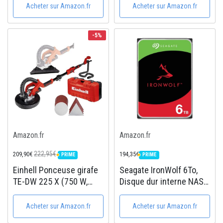
en 1, 7.5L, Cuisson sous
extérieure wifi HD sur
Acheter sur Amazon.fr
Acheter sur Amazon.fr
pression, Friture à l'air,
batterie, audio
Cuisson lente, Grill et
bidirectionnel,
-5%
plus,...
fonctionne avec Alexa |
Essai...
Amazon.fr
Amazon.fr
222,95€
209,90€
194,35€
PRIME
PRIME
PRIME
PRIME
Einhell Ponceuse girafe
Seagate IronWolf 6To,
TE-DW 225 X (750 W,
Disque dur interne NAS
porte-balais à ressorts,
HDD, CMR 3,5" SATA
manche télescopique
6Goit/s 7200 tr/min, 256
Acheter sur Amazon.fr
Acheter sur Amazon.fr
165 cm maximum)
Mo de mémoire cache,