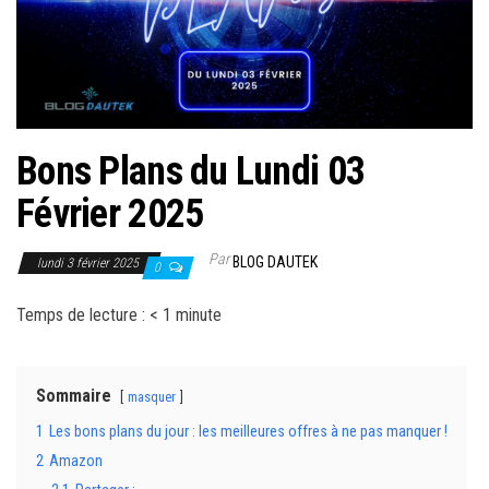
r
l
a
n
a
v
Bons Plans du Lundi 03
i
Février 2025
g
a
Par
BLOG DAUTEK
lundi 3 février 2025
0
t
i
Temps de lecture :
< 1
minute
o
n
Sommaire
masquer
1
Les bons plans du jour : les meilleures offres à ne pas manquer !
2
Amazon