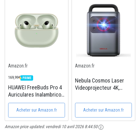
Automatique Espace
16/15/14/13,
Electronics...
AirPods,Samsung
Amazon.fr
Amazon.fr
169,99€
PRIME
PRIME
Nebula Cosmos Laser
HUAWEI FreeBuds Pro 4
Videoprojecteur 4K,
Auriculares Inalambricos,
Correction du Trapèze
Auriculares Bluetooth
sans Grille, Dolby Audio,
Con Calidad Sonora Sin
Visionnage de Films avec
Acheter sur Amazon.fr
Acheter sur Amazon.fr
Pérdidas, Llamadas
Android TV 10.0,
Estables, ANC Dinámica,
Projecteur Video Idéal
Amazon price updated:
vendredi 10 avril 2026 8:44:50
Diseño de Cuerdas...
pour...